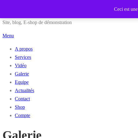
Aller
DEMO HWC
Ceci est un
au
Site, blog, E-shop de démonstration
contenu
Menu
A propos
Services
Vidéo
Galerie
Equipe
Actualités
Contact
Shop
Compte
Galerie